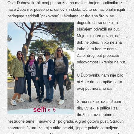
Opet Dubrovnik, ali ovaj put sa znatno manjim brojem sudionika iz
naše Županije, posebno iz osnovnih škola. Očito su nacionalni ispiti
pedagoge zadržali “prikovane” u školama jer tko zna što bi se
dogodilo
da su se kojim
slučajem odvažili na put.
Moje iskustvo govori, da
dok ne odeš, nitko ne zna
kako je to kad te nema.
Zato, drugi put prebacite
odgovornost i krenite na put.
U Dubrovniku nam nije bilo
ni Ante da nas opiše pa to
ovaj put moramo sami.
Stručni skup, uz službeni
dio, uvijek je prilika i za
druženje, uz stručne i
nestručne teme i naravno đir po gradu. A grad gotovo pust, Stradun
zatvorenih škura iza kojih nitko ne viri, ljepote palača ostavljene