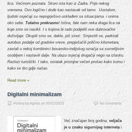
lica. Većinom poznata. Skoro ista kao iz Zadra. Prije nekog
vremena. Ovo logično i dođe kao nastavak od tamo. Uostalom,
ljudski osjećaji su nepogrješivo usklađeni sa situacijama i onima
oko sebe.
Totalno prekrasno
! Istina, fale nam neka draga lica na
koje smo se navikli. I s kojima bi rado podijelili ove dubrovačke
doživljaje. Okupili smo se, dakle, još sinoć. Smjestili se, parkirali
autobus podalje od gradske vreve, prepješačili prilično kilometara,
zastali u nekoj kombinirci bosansko-indijskog ozračja sa susretljivim
osobljem i nastavili dalje. Na ulazu osjećaj drugačiji nego na izlasku.
Razlozi turistički. I tako, ostatak pristojne večeri prošao kako komu i
kako se tko gdje našao.
Read more »
Digitalni minimalizam
Posted by
Agnes
on
05/02/2023
No comments
Već značajan broj godina,
veljača
je u znaku sigurnijeg interneta
i