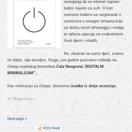
nastojanja da se internet napravi
boljim mjesto za svih. U tom
vremenu trudimo se razgovarati s
učenicima o mnogim temama koje
se dotiču novih tehnologija i medija
te njihova utjecaja na svakodnevni
život djece i mladih.
No, obraćati se samo djeci, znamo
mi dobro, nije dovoljno. Stoga, ove godine pozivamo roditelje na
čitanje svjetskog bestselera
Cala Newporta: DIGITALNI
MINIMALIZAM”.
Kao motivaciju za čitanje, donosimo
izvatke iz dvije recenzije:
Read more »
Next page »
RSS Feed