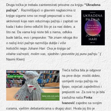
Druga točka je trebala zainteresirati prisutne za knjigu
“Ukradena
pažnja”.
Razmišljajući o glavnim naglascima iz
knjige sigurno smo se mogli prepoznati u nizu
aktivnosti koje nam oduzimaju pažnju i zapitati se
kada i kako ćemo odlučiti što je za nas dobro, a
što ne. Da vama koji niste bili s nama, odluka
bude lakša, evo i preporuke: “
Ne znam nikoga tko
o našoj krizi pažnje razmišlja dublje i više
holistički nego Johann Hari. Ova je knjiga od
vitalne važnosti, molim vas, sjednite i posvetite joj punu pažnju.” (
Naomi Klein)
Treća točka bila je odgovor
na prve dvije: misliti dobro,
usmjeriti svoju pažnju na
lijepo, osjećati zajedništvo i
prepustiti se. Za sve to je bila
zaslužna naša
Finka
Ivanović
zajedno sa svojim
curama, vještim debatanticama u drugoj ulozi. Hvala joj što je