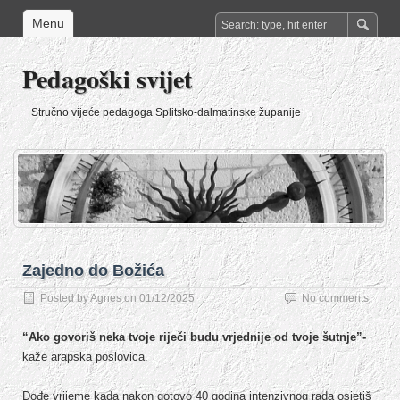
Menu
Pedagoški svijet
Stručno vijeće pedagoga Splitsko-dalmatinske županije
Zajedno do Božića
Posted by
Agnes
on
01/12/2025
No comments
“Ako govoriš neka tvoje riječi budu vrjednije od tvoje šutnje”-
kaže arapska poslovica.
Dođe vrijeme kada nakon gotovo 40 godina intenzivnog rada osjetiš