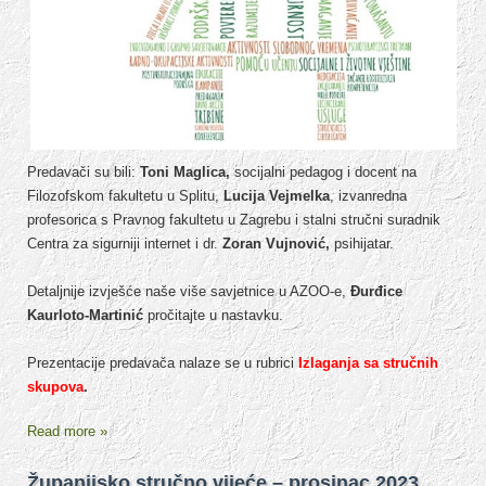
Predavači su bili:
Toni Maglica
,
socijalni pedagog i docent na
Filozofskom fakultetu u Splitu,
Lucija Vejmelka
, izvanredna
profesorica s Pravnog fakultetu u Zagrebu i stalni stručni suradnik
Centra za sigurniji internet i dr.
Zoran Vujnović,
psihijatar.
Detaljnije izvješće naše više savjetnice u AZOO-e,
Đurđice
Kaurloto-Martinić
pročitajte u nastavku.
Prezentacije predavača nalaze se u rubrici
Izlaganja sa stručnih
skupova
.
Read more »
Županijsko stručno vijeće – prosinac 2023.