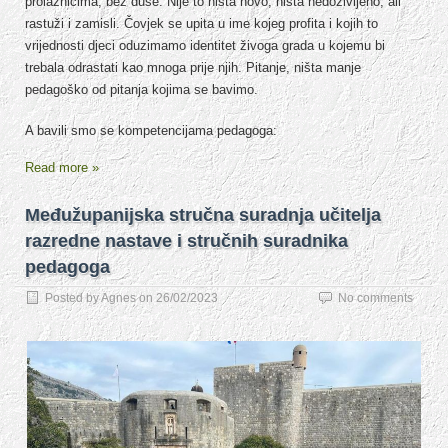
prolaznicima, bez duše. Nije to ništa novo, ništa nedoživljeno, ali
rastuži i zamisli. Čovjek se upita u ime kojeg profita i kojih to
vrijednosti djeci oduzimamo identitet živoga grada u kojemu bi
trebala odrastati kao mnoga prije njih. Pitanje, ništa manje
pedagoško od pitanja kojima se bavimo.
A bavili smo se kompetencijama pedagoga:
Read more »
Međužupanijska stručna suradnja učitelja
razredne nastave i stručnih suradnika
pedagoga
Posted by
Agnes
on
26/02/2023
No comments