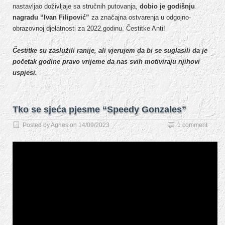
nastavljao doživljaje sa stručnih putovanja,
dobio je godišnju
nagradu “Ivan Filipović”
za značajna ostvarenja u odgojno-
obrazovnoj djelatnosti za 2022.godinu. Čestitke Anti!
Čestitke su zaslužili ranije, ali vjerujem da bi se suglasili da je
početak godine pravo vrijeme da nas svih motiviraju njihovi
uspjesi.
Tko se sjeća pjesme “Speedy Gonzales”
Posted by
Agnes
on
14/09/2023
1 comment