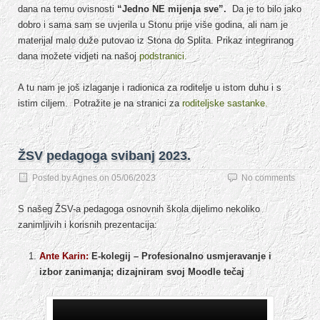
dana na temu ovisnosti
“Jedno NE mijenja sve”.
Da je to bilo jako
dobro i sama sam se uvjerila u Stonu prije više godina, ali nam je
materijal malo duže putovao iz Stona do Splita. Prikaz integriranog
dana možete vidjeti na našoj
podstranici.
A tu nam je još izlaganje i radionica za roditelje u istom duhu i s
istim ciljem. Potražite je na stranici za
roditeljske sastanke.
ŽSV pedagoga svibanj 2023.
Posted by
Agnes
on
05/06/2023
No comments
S našeg ŽSV-a pedagoga osnovnih škola dijelimo nekoliko
zanimljivih i korisnih prezentacija:
Ante Karin:
E-kolegij – Profesionalno usmjeravanje i
izbor zanimanja; dizajniram svoj Moodle tečaj