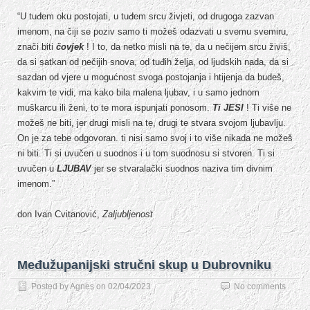
“U tuđem oku postojati, u tuđem srcu živjeti, od drugoga zazvan
imenom, na čiji se poziv samo ti možeš odazvati u svemu svemiru,
znači biti
čovjek
! I to, da netko misli na te, da u nečijem srcu živiš,
da si satkan od nečijih snova, od tuđih želja, od ljudskih nada, da si
sazdan od vjere u mogućnost svoga postojanja i htijenja da budeš,
kakvim te vidi, ma kako bila malena ljubav, i u samo jednom
muškarcu ili ženi, to te mora ispunjati ponosom.
Ti JESI
! Ti više ne
možeš ne biti, jer drugi misli na te, drugi te stvara svojom ljubavlju.
On je za tebe odgovoran. ti nisi samo svoj i to više nikada ne možeš
ni biti. Ti si uvučen u suodnos i u tom suodnosu si stvoren. Ti si
uvučen u
LJUBAV
jer se stvaralački suodnos naziva tim divnim
imenom.”
don Ivan Cvitanović,
Zaljubljenost
Međužupanijski stručni skup u Dubrovniku
Posted by
Agnes
on
02/04/2023
No comments