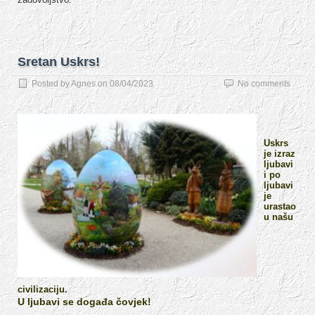
Sretan Uskrs!
Posted by
Agnes
on
08/04/2023
No comments
’
Uskrs
je izraz
ljubavi
i
po
ljubavi
je
urastao
u našu
civilizaciju.
U ljubavi se događa čovjek!