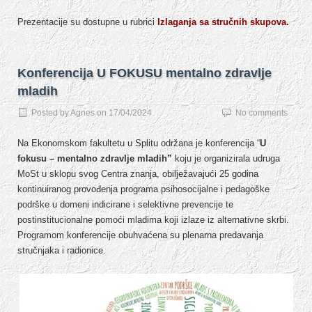
Prezentacije su dostupne u rubrici
Izlaganja sa stručnih skupova.
Konferencija U FOKUSU mentalno zdravlje
mladih
Posted by
Agnes
on
17/04/2024
No comments
Na Ekonomskom fakultetu u Splitu održana je konferencija “
U
fokusu – mentalno zdravlje
mladih”
koju je organizirala udruga
MoSt u sklopu svog Centra znanja, obilježavajući 25 godina
kontinuiranog provođenja programa psihosocijalne i pedagoške
podrške u domeni indicirane i selektivne prevencije te
postinstitucionalne pomoći mladima koji izlaze iz alternativne skrbi.
Programom konferencije obuhvaćena su plenarna predavanja
stručnjaka i radionice.