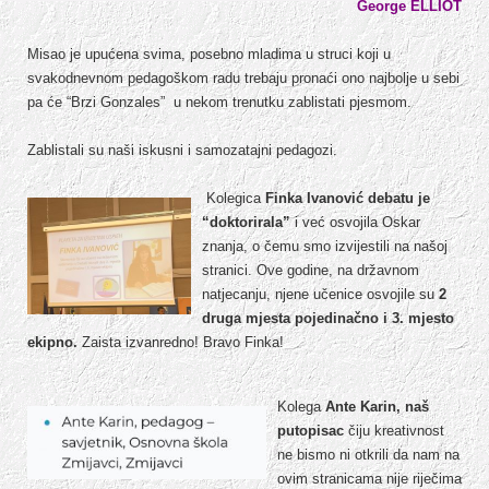
George ELLIOT
Misao je upućena svima, posebno mladima u struci koji u
svakodnevnom pedagoškom radu trebaju pronaći ono najbolje u sebi
pa će “Brzi Gonzales” u nekom trenutku zablistati pjesmom.
Zablistali su naši iskusni i samozatajni pedagozi.
Kolegica
Finka Ivanović debatu je
“doktorirala”
i već osvojila Oskar
znanja, o čemu smo izvijestili na našoj
stranici. Ove godine, na državnom
natjecanju, njene učenice osvojile su
2
druga mjesta pojedinačno i 3. mjesto
ekipno.
Zaista izvanredno! Bravo Finka!
Kolega
Ante Karin, naš
putopisac
čiju kreativnost
ne bismo ni otkrili da nam na
ovim stranicama nije riječima