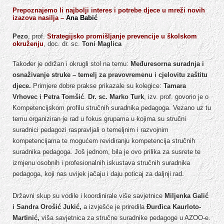
Prepoznajemo li najbolji interes i potrebe djece u mreži novih
izazova nasilja –
Ana
Babić
Pezo
, prof.
Strategijsko promišljanje prevencije u školskom
okruženju
, doc. dr. sc.
Toni Maglica
Također je održan i okrugli stol na temu:
Međuresorna suradnja i
osnaživanje struke – temelj
za pravovremenu i cjelovitu zaštitu
djece.
Primjere dobre prakse prikazale su kolegice:
Tamara
Vrhovec i Petra Tomšić
.
Dr. sc. Marko Turk
, izv. prof. govorio je o
Kompetencijskom profilu stručnih suradnika pedagoga. Vezano uz tu
temu organiziran je rad u fokus grupama u kojima su stručni
suradnici pedagozi raspravljali o temeljnim i razvojnim
kompetencijama te mogućem revidiranju kompetencija stručnih
suradnika pedagoga. Još jednom, bila je ovo prilika za susrete te
izmjenu osobnih i profesionalnih iskustava stručnih suradnika
pedagoga, koji nas uvijek jačaju i daju poticaj za daljnji rad.
Državni skup su vodile i koordinirale više savjetnice
Miljenka Galić
i Sandra Orošić Jukić,
a izvješće je priredila
Đurđica Kaurloto-
Martinić,
viša savjetnica za stručne suradnike pedagoge u AZOO-e.