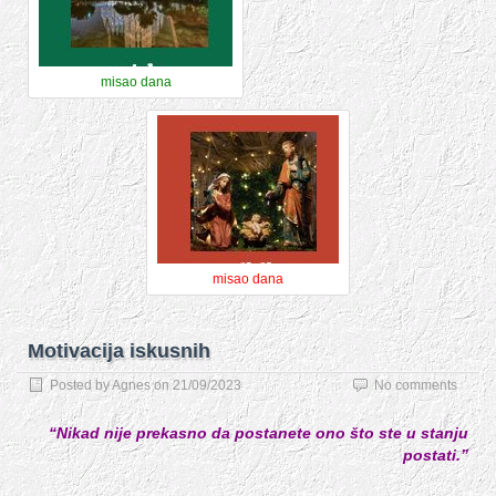
misao dana
misao dana
Motivacija iskusnih
Posted by
Agnes
on
21/09/2023
No comments
“Nikad nije prekasno da postanete
ono što ste u stanju
postati.”