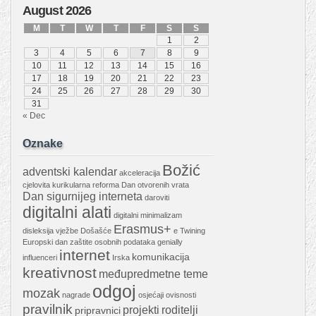
August 2026
M
T
W
T
F
S
S
1
2
3
4
5
6
7
8
9
10
11
12
13
14
15
16
17
18
19
20
21
22
23
24
25
26
27
28
29
30
31
« Dec
Oznake
Božić
adventski kalendar
akceleracija
cjelovita kurikularna reforma
Dan otvorenih vrata
Dan sigurnijeg interneta
daroviti
digitalni alati
digitalni minimalizam
Erasmus+
disleksija vježbe
Došašće
e Twining
Europski dan zaštite osobnih podataka
genially
internet
komunikacija
influenceri
Irska
kreativnost
međupredmetne teme
odgoj
mozak
nagrade
osjećaji
ovisnosti
pravilnik
projekti
roditelji
pripravnici