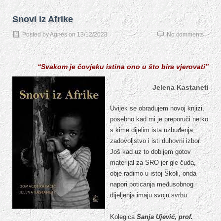
Snovi iz Afrike
Posted by
Agnes
on
13/12/2023
No comments
“Svakom je čovjeku istina ono u što bira vjerovati”
Jelena Kastaneti
Uvijek se obradujem novoj knjizi,
posebno kad mi je preporuči netko
s kime dijelim ista uzbuđenja,
zadovoljstvo i isti duhovni izbor.
Još kad uz to dobijem gotov
materijal za SRO jer gle čuda,
obje radimo u istoj Školi, onda
napori poticanja međusobnog
dijeljenja imaju svoju svrhu.
Kolegica
Sanja Ujević, prof.