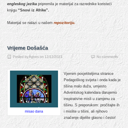
engleskog jezika
pripremila je materijal za razrednike koristeći
knjigu
“Snovi iz Afrike”.
Materijal se nalazi u našem
repozitoriju.
Vrijeme Došašća
Posted by
Agnes
on
12/12/2023
No comments
Vjernim posjetiteljima stranice
Pedagoškog svijeta i onda kada je
tišina malo duža, umjesto
Adventskog kalendara darujemo
inspirativne misli u zamjenu za
tišinu. S preporukom: pročitajte ih
i mislite u tišini, ali njihovo
misao dana
značenje dijelite glasno i često!