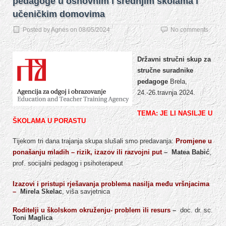
pedagoge u osnovnim i srednjim školama i
učeničkim domovima
Posted by
Agnes
on
08/05/2024
No comments
Državni stručni skup za
stručne suradnike
pedagoge
Brela,
24.-26.travnja 2024.
TEMA: JE LI NASILJE U
ŠKOLAMA U PORASTU
Tijekom tri dana trajanja skupa slušali smo predavanja:
Promjene u
ponašanju mladih – rizik, izazov ili razvojni put
–
Matea Babić
,
prof. socijalni pedagog i psihoterapeut
Izazovi i pristupi rješavanja problema nasilja među vršnjacima
–
Mirela Skelac
, viša savjetnica
Roditelji u školskom okruženju- problem ili resurs
–
doc. dr. sc.
Toni Maglica