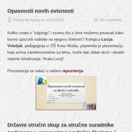
Opasnosti novih ovisnosti
Posted by
Agnes
on
14/12/2024
No comments
Koliko znate o “vejpingu” i svemu što s time možemo povezati kako
bismo upozorili roditelje na njegovu štetnost? Kolegica
Lucija
Vrdoljak
, pedagoginja iz OŠ Knez Mislav, pripremila je prezentaciju
koja svima zainteresiranima za temu, može dati dobar okvir i skratiti
vrijeme istraživanja. Hvala Luciji!
Prezentacija se nalazi u našem
repozitoriju
.
Državni stručni skup za stručne suradnike