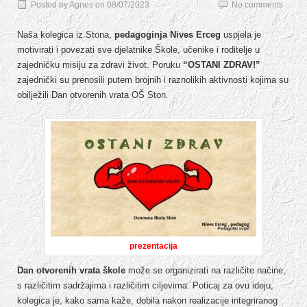
Posted by
Agnes
on
08/07/2023
No comments
Naša kolegica iz Stona,
pedagoginja Nives Erceg
uspjela je
motivirati i povezati sve djelatnike Škole, učenike i roditelje u
zajedničku misiju za zdravi život. Poruku
“OSTANI ZDRAV!”
zajednički su prenosili putem brojnih i raznolikih aktivnosti kojima su
obilježili Dan otvorenih vrata OŠ Ston.
prezentacija
Dan otvorenih vrata škole
može se organizirati na različite načine,
s različitim sadržajima i različitim ciljevima. Poticaj za ovu ideju,
kolegica je, kako sama kaže, dobila nakon realizacije integriranog