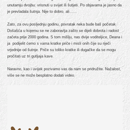
unutarnju dvojbu: vrisnuti u svijet ili šutjeti. Po objavama je jasno da
je prevladala šutnja. Nije to dobro, ali……
Zato, za ovu posljednju godinu, povratak neka bude baš početak
Došašća u kojemu se ne zaboravlja zašto se dijeli dobrota i radost
začeta prije 2000 godina. S tom mišlju, nas dvije voditeljice, Deana i
ja podijelit ćemo s vama kratke priče i misli onih čije su riječi
vrjednije od šutnje. Priče su toliko kratke ili dugačke da se mogu
pročitati uz tri gutljaja kave.
Naravno, kao i uvijek pozivamo vas da nam se pridružite. Nažalost,
više se ne može besplatno dodati video.