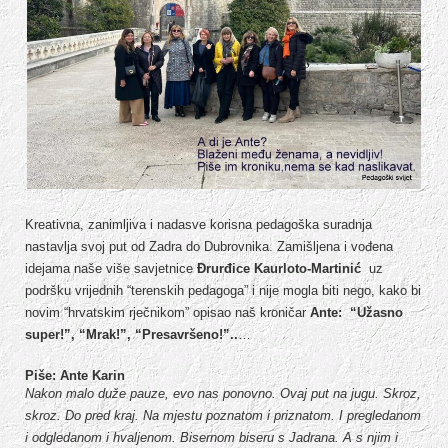
Kreativna, zanimljiva i nadasve korisna pedagoška suradnja
nastavlja svoj put od Zadra do Dubrovnika. Zamišljena i vođena
idejama naše više savjetnice
Đrurđice Kaurloto-Martinić
uz
podršku vrijednih “terenskih pedagoga” i nije mogla biti nego, kako bi
novim “hrvatskim rječnikom” opisao naš kroničar
Ante:
“Užasno
super!”, “Mrak!”, “Presavršeno!”..
…
Piše: Ante Karin
Nakon malo duže pauze, evo nas ponovno. Ovaj put na jugu. Skroz,
skroz. Do pred kraj. Na mjestu poznatom i priznatom. I pregledanom
i odgledanom i hvaljenom. Bisernom biseru s Jadrana. A s njim i