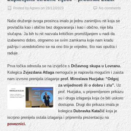
Posted by
Agnes
on
28/12/2023
No comments
Naše druženje ovoga prosinca imalo je jednu zanimljivu nit koja se
provlačila kao i obično bez dogovaranja i kao i obično, nije bila
slučajna. Ja bih tu nit nazvala kritičkim promišljanjem u nadi da
izaberemo dobro, otrgnemo se svim zamkama koje nam kradu
pažnju i usredotočimo se na ono što je vrijedno, što nas opušta i
raduje.
Prva točka odnosila se na izvješće s
Državnog skupa u Lovranu.
Kolegica
Zvjezdana Atlaga
nemoguće je napravila mogućim i zaista
nam izvrsno prenijela izlaganje
prof. Miroslava Huzjaka: “Odgoj
za vrijednosti ili o dobru i zlu”.
Uz
prof. Huzjaka, u pripremljenom prikazu
su i druga izlaganja koja će biti uskoro
dostupna. Drugi dio prikaza imala je
kolegica
Dubravka Katačić
koja je
iscrpno prenijela ostala izlaganja i pripremila prezentaciju na
poveznici.