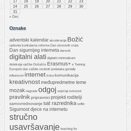
17
18
19
20
21
22
23
24
25
26
27
28
29
30
31
« Dec
Oznake
Božić
adventski kalendar
akceleracija
cjelovita kurikularna reforma
Dan otvorenih vrata
Dan sigurnijeg interneta
daroviti
digitalni alati
digitalni minimalizam
Erasmus+
disleksija vježbe
Došašće
e Twining
Europski dan zaštite osobnih podataka
genially
internet
komunikacija
influenceri
Irska
kreativnost
međupredmetne teme
odgoj
mozak
nagrade
osjećaji
ovisnosti
pravilnik
projekti
roditelji
pripravnici
sat razrednika
samovrednovanje
selfie
Sigurnost djece na internetu
stručno
usavršavanje
teaching for