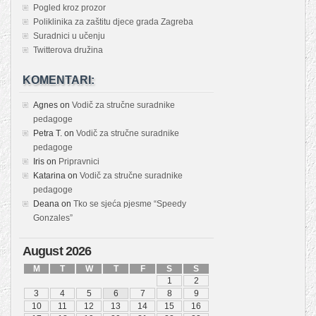
Pogled kroz prozor
Poliklinika za zaštitu djece grada Zagreba
Suradnici u učenju
Twitterova družina
KOMENTARI:
Agnes
on
Vodič za stručne suradnike
pedagoge
Petra T.
on
Vodič za stručne suradnike
pedagoge
Iris
on
Pripravnici
Katarina
on
Vodič za stručne suradnike
pedagoge
Deana
on
Tko se sjeća pjesme “Speedy
Gonzales”
August 2026
M
T
W
T
F
S
S
1
2
3
4
5
6
7
8
9
10
11
12
13
14
15
16