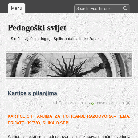
Menu
Pedagoški svijet
Stručno vijeće pedagoga Splitsko-dalmatinske županije
Kartice s pitanjima
Go to comments
Leave a comment
(0)
KARTICE S PITANJIMA ZA POTICANJE RAZGOVORA – TEMA:
PRIJATELJSTVO, SLIKA O SEBI
Kartice s pitanjima jednostavan su i zabavan način uvođenja