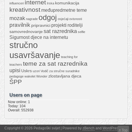
internet
komunikacija
influenceri
Irska
kreativnost
međupredmetne teme
odgoj
mozak
nagrade
osjećaji
ovisnosti
pravilnik
projekti
roditelji
pripravnici
sat razrednika
samovrednovanje
selfie
Sigurnost djece na internetu
stručno
usavršavanje
teaching for
teme za sat razrednika
teachers
upisi
Uskrs
uzori
Vodič za stručne suradnike
zlostavljana djeca
pedagoge
wakelet
Wonder
ŠPP
Users on page
Now online: 1
Today: 104
Overall: 552938
Copyright © 2026 Pedagoški svijet | Powered by
zBench
and
WordPress
↑
Top