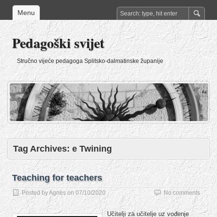
Menu
Pedagoški svijet
Stručno vijeće pedagoga Splitsko-dalmatinske županije
Tag Archives:
e Twining
Teaching for teachers
Posted by
Agnes
on
07/10/2020
No comments
Učitelji za učitelje uz vođenje