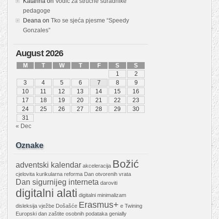
Katarina
on
Vodič za stručne suradnike
pedagoge
Deana
on
Tko se sjeća pjesme “Speedy
Gonzales”
August 2026
M
T
W
T
F
S
S
1
2
3
4
5
6
7
8
9
10
11
12
13
14
15
16
17
18
19
20
21
22
23
24
25
26
27
28
29
30
31
« Dec
Oznake
Božić
adventski kalendar
akceleracija
cjelovita kurikularna reforma
Dan otvorenih vrata
Dan sigurnijeg interneta
daroviti
digitalni alati
digitalni minimalizam
Erasmus+
disleksija vježbe
Došašće
e Twining
Europski dan zaštite osobnih podataka
genially