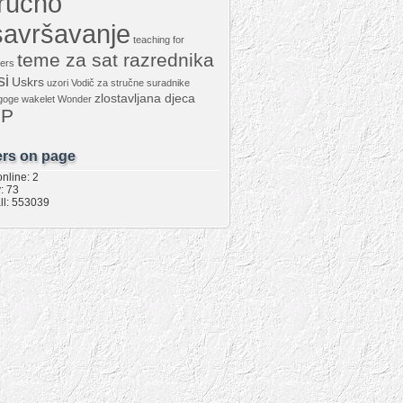
tručno
savršavanje
teaching for
teme za sat razrednika
ers
si
Uskrs
uzori
Vodič za stručne suradnike
zlostavljana djeca
goge
wakelet
Wonder
PP
rs on page
nline: 2
: 73
ll: 553039