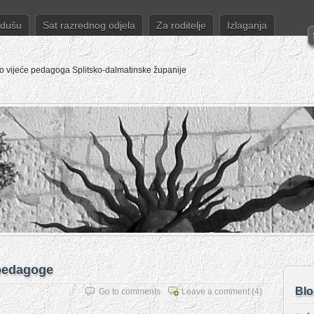
 dušu
Sat razrednog odjela
Za roditelje
Izlaganja
o vijeće pedagoga Splitsko-dalmatinske županije
 pedagoge
Blo
Go to comments
Leave a comment
(4)