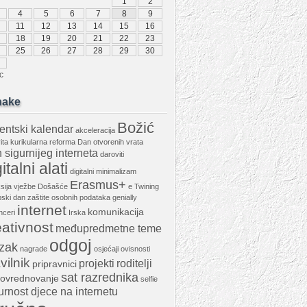
1
2
4
5
6
7
8
9
11
12
13
14
15
16
18
19
20
21
22
23
25
26
27
28
29
30
c
nake
Božić
entski kalendar
akceleracija
vita kurikularna reforma
Dan otvorenih vrata
 sigurnijeg interneta
daroviti
italni alati
digitalni minimalizam
Erasmus+
ksija vježbe
Došašće
e Twining
ski dan zaštite osobnih podataka
genially
internet
komunikacija
nceri
Irska
eativnost
međupredmetne teme
odgoj
zak
nagrade
osjećaji
ovisnosti
vilnik
projekti
roditelji
pripravnici
sat razrednika
ovrednovanje
selfie
urnost djece na internetu