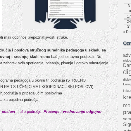
3
10
17
24
31
« De
i mali doprinos prepoznatljivosti struke.
Oz
područja i poslova stručnog suradnika pedagoga u skladu sa
adv
vnoj i srednjoj školi
nismo baš jednostavno postizali. No,
cjelo
t zaborav svih spoticanja, brisanja, pisanja i gotovo odustajanja.
Dan
dig
disle
 programa pedagoga u okviru tri područja (STRUČNO
Europ
 RAD S UČENICIMA I KOORDINACIJSKI POSLOVI)
influe
nih područja s pripadajućim poslovima
kr
ta za pojedina područja
mo
pra
i poslovi –
uže područje:
Praćenje i vrednovanje odgojno-
sam
Sig