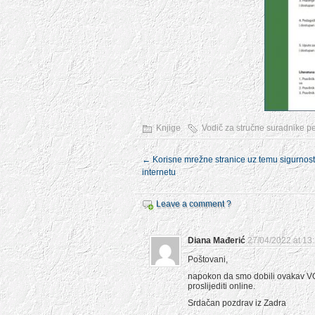
Knjige
Vodič za stručne suradnike 
←
Korisne mrežne stranice uz temu sigurnost
internetu
Leave a comment ?
Diana Mađerić
27/04/2022 at 13
Poštovani,
napokon da smo dobili ovakav VO
proslijediti online.
Srdačan pozdrav iz Zadra