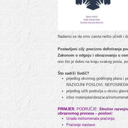
Nadamo se da smo zaista nešto učinili i dal
Postavljeni cilj: precizno definiranje 
Zakonom o odgoju i obrazovanju u osno
ono što je dobro na kraju svakog posla, jes
Što sadrži Vodič?
prijedlog okvirnog godišnjeg plana i
RAZVOJNI POSLOVI, NEPOSREDAN
prijedlog užih područja u okviru glav
izbor materijala/obrazaca/instrumena
PRIMJER
:
PODRUČJE:
Stručno razvojn
obrazovnog procesa – poslovi:
Izrada instrumenata praćenja;
Praćenje nastave