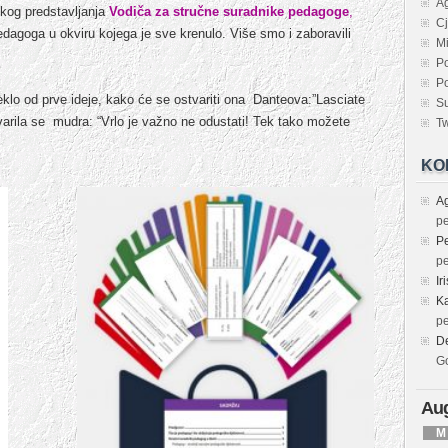
Ag
kog predstavljanja
Vodiča za stručne suradnike pedagoge
,
Cj
edagoga u okviru kojega je sve krenulo. Više smo i zaboravili
Mi
Po
Po
teklo od prve ideje, kako će se ostvariti ona Danteova:”Lasciate
Su
stvarila se mudra: “Vrlo je važno ne odustati! Tek tako možete
Tw
KO
A
p
Pe
p
Iri
Ka
p
D
G
Aug
M