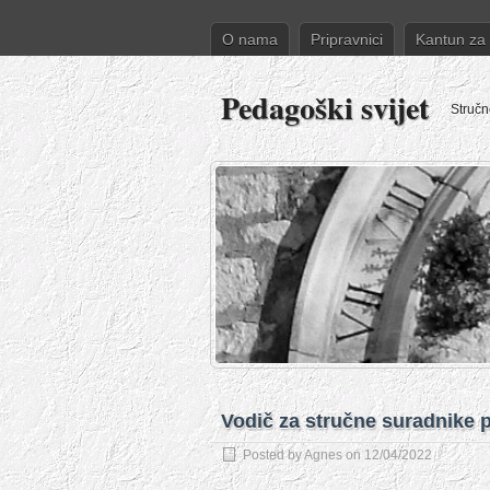
O nama
Pripravnici
Kantun za
Pedagoški svijet
Stručn
Vodič za stručne suradnike
Posted by
Agnes
on 12/04/2022