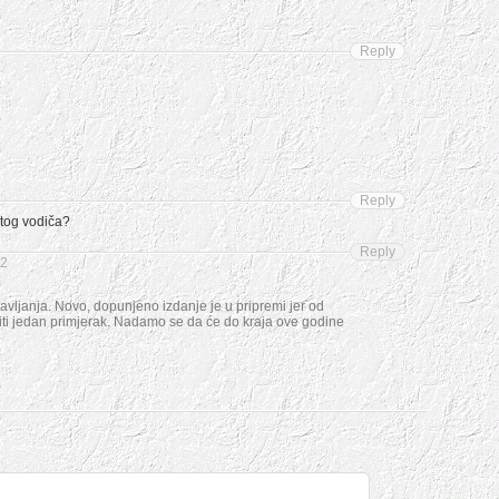
Reply
Reply
 tog vodiča?
Reply
32
avljanja. Novo, dopunjeno izdanje je u pripremi jer od
niti jedan primjerak. Nadamo se da će do kraja ove godine