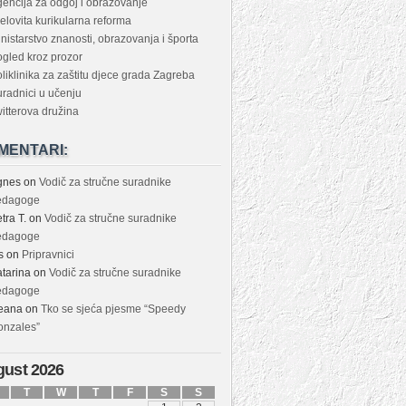
encija za odgoj i obrazovanje
elovita kurikularna reforma
nistarstvo znanosti, obrazovanja i športa
gled kroz prozor
liklinika za zaštitu djece grada Zagreba
radnici u učenju
itterova družina
MENTARI:
gnes
on
Vodič za stručne suradnike
edagoge
tra T.
on
Vodič za stručne suradnike
edagoge
s
on
Pripravnici
tarina
on
Vodič za stručne suradnike
edagoge
eana
on
Tko se sjeća pjesme “Speedy
onzales”
ust 2026
T
W
T
F
S
S