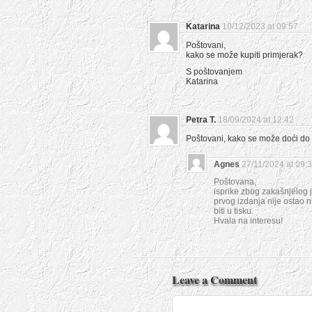
Katarina
10/12/2023 at 09:57
Poštovani,
kako se može kupiti primjerak?
S poštovanjem
Katarina
Petra T.
18/09/2024 at 12:42
Poštovani, kako se može doći do
Agnes
27/11/2024 at 09:
Poštovana,
isprike zbog zakašnjelog j
prvog izdanja nije ostao 
biti u tisku.
Hvala na interesu!
Leave a Comment