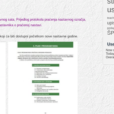
s
u
teach
vnog sata, Prijedlog protokola praćenja nastavnog ozračja,
upi
nastavnika o praćenoj nastavi.
peda
Š
 koji će biti dostupni početkom nove nastavne godine.
Use
Now o
Today
Overa