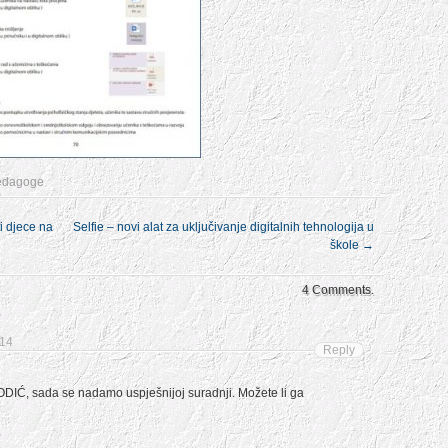
pedagoge
i djece na
Selfie – novi alat za uključivanje digitalnih tehnologija u
škole
→
4 Comments.
:14
Reply
DIĆ, sada se nadamo uspješnijoj suradnji. Možete li ga