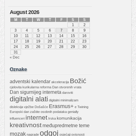
August 2026
M
T
W
T
F
S
S
1
2
3
4
5
6
7
8
9
10
11
12
13
14
15
16
17
18
19
20
21
22
23
24
25
26
27
28
29
30
31
« Dec
Oznake
Božić
adventski kalendar
akceleracija
cjelovita kurikularna reforma
Dan otvorenih vrata
Dan sigurnijeg interneta
daroviti
digitalni alati
digitalni minimalizam
Erasmus+
disleksija vježbe
Došašće
e Twining
Europski dan zaštite osobnih podataka
genially
internet
komunikacija
influenceri
Irska
kreativnost
međupredmetne teme
odgoj
mozak
nagrade
osjećaji
ovisnosti