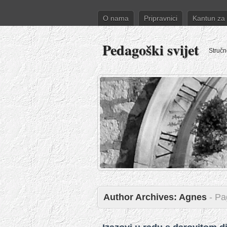
O nama
Pripravnici
Kantun za
Pedagoški svijet
Stručn
Author Archives:
Agnes
- Pa