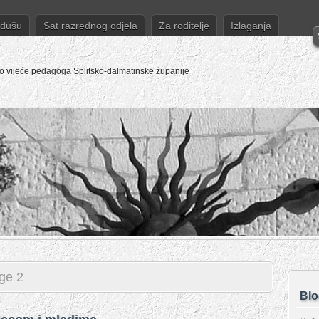
 dušu
Sat razrednog odjela
Za roditelje
Izlaganja
o vijeće pedagoga Splitsko-dalmatinske županije
ge 2
Blo