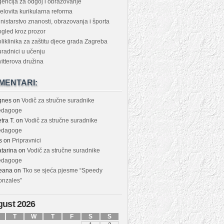
encija za odgoj i obrazovanje
elovita kurikularna reforma
nistarstvo znanosti, obrazovanja i športa
gled kroz prozor
liklinika za zaštitu djece grada Zagreba
radnici u učenju
itterova družina
MENTARI:
gnes
on
Vodič za stručne suradnike
edagoge
tra T.
on
Vodič za stručne suradnike
edagoge
s
on
Pripravnici
tarina
on
Vodič za stručne suradnike
edagoge
eana
on
Tko se sjeća pjesme “Speedy
onzales”
ust 2026
T
W
T
F
S
S