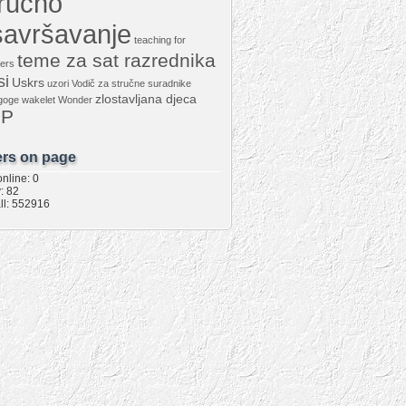
tručno
savršavanje
teaching for
teme za sat razrednika
ers
si
Uskrs
uzori
Vodič za stručne suradnike
zlostavljana djeca
goge
wakelet
Wonder
PP
rs on page
nline: 0
: 82
ll: 552916