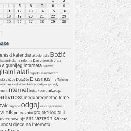
1
2
4
5
6
7
8
9
11
12
13
14
15
16
18
19
20
21
22
23
25
26
27
28
29
30
c
nake
Božić
entski kalendar
akceleracija
vita kurikularna reforma
Dan otvorenih vrata
 sigurnijeg interneta
daroviti
italni alati
digitalni minimalizam
Erasmus+
ksija vježbe
Došašće
e Twining
ski dan zaštite osobnih podataka
genially
internet
komunikacija
nceri
Irska
eativnost
međupredmetne teme
odgoj
zak
nagrade
osjećaji
ovisnosti
vilnik
projekti
roditelji
pripravnici
sat razrednika
ovrednovanje
selfie
urnost djece na internetu