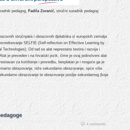
uradnik pedagog,
Fadila Zoranić,
stručni suradnik pedagog
azovnih stručnjaka i obrazovnih djelatnika iz europskih zemalja
amovrednovanje SELFIE (Self-reflection on Effective Learning by
 Technologies). Od tad se alat neprestano testira i razvija i
lat je preveden i na hrvatski jezik, čime je ovaj jedinstveni alat
ednostavan za korištenje i provedbu, besplatan je i moguće ga je
 primarno obrazovanje, niže sekundarno obrazovanje, opće više
ekundarno obrazovanje te obrazovanje poslije sekundarnog (koje
 pedagoge
4 comments