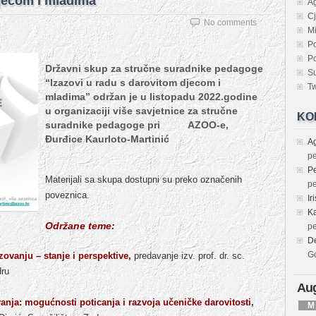
djecom i mladima
Ag
Cj
No comments
Mi
Po
Po
Državni skup za stručne suradnike pedagoge
Su
“Izazovi u radu s darovitom djecom i
Tw
mladima” održan je u listopadu 2022.godine
u organizaciji više savjetnice za stručne
KO
suradnike pedagoge pri AZOO-e,
Đurđice Kaurloto-Martinić
A
p
Pe
Materijali sa skupa dostupni su preko označenih
p
poveznica.
Iri
Ka
Održane teme:
p
D
G
ovanju – stanje i perspektive,
predavanje izv. prof. dr. sc.
dru
Aug
nja: mogućnosti poticanja i razvoja učeničke darovitosti
,
M