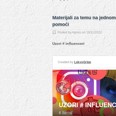
Materijali za temu na jedno
pomoći
Posted by
Agnes
on
19/11/2022
Uzori # influenceri