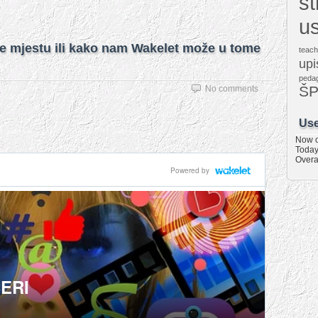
s
u
me mjestu ili kako nam Wakelet može u tome
teach
upi
peda
Š
No comments
Use
Now o
Today
Overa