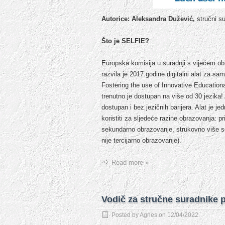
Autorice:
Aleksandra Dužević,
stručni s
Što je SELFIE?
Europska komisija u suradnji s vijećem obr
razvila je 2017.godine digitalni alat za s
Fostering the use of Innovative Educational
trenutno je dostupan na više od 30 jezika! A
dostupan i bez jezičnih barijera. Alat je j
koristiti za sljedeće razine obrazovanja:
sekundarno obrazovanje, strukovno više s
nije tercijarno obrazovanje).
Read more »
Vodič za stručne suradnike
Posted by
Agnes
on
12/04/2022