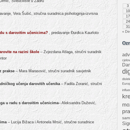
 Dimić, Sveučilište u Zadru
3
10
davanje, Vera Šušić, stručna suradnica psihologinja-izvrsna
17
24
31
« De
radu s darovitim učenicima?
, predavanje Đurđica Kaurloto
Oz
rovite na razini škole
– Zvjezdana Atlaga, stručni suradnik
adv
ntor
cjelo
Dan
dig
iz prakse
– Mara Marasović, stručni suradnik savjetnik
disle
adničkog učenja darovitih učenika
– Fadila Zoranić, stručni
Europ
influe
kr
ga u radu s darovitim učenicima
– Aleksandra Dužević,
mo
pra
sam
tima
– Lucija Bižaca i Antonela Mrsić, stručne suradnice
Sig