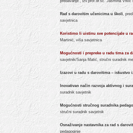
predavanje , izv.prof.dr.sc. Jasmina Vrkić
Rad s darovitim učenicima u školi
, pre
savjetnica
Koristimo li uistinu sve potencijale u 
Martinić, viša savjetnica
Mogućnosti i prepreke u radu tima za da
savjetnik/Sanja Matić, stručni suradnik me
Izazovi u radu s darovitima – iskustvo 
Inovativan način razvoja aktivnog i sur
suradnik savjetnik
Mogućnosti stručnog suradnika pedago
stručni suradnik savjetnik
Osnaživanje nastavnika za rad s darovi
pedagoginje